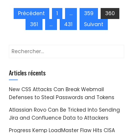
Pagination
Précédent
1
…
359
360
des
361
…
431
Suivant
publications
Rechercher :
Articles récents
New CSS Attacks Can Break Webmail
Defenses to Steal Passwords and Tokens
Atlassian Rovo Can Be Tricked Into Sending
Jira and Confluence Data to Attackers
Progress Kemp LoadMaster Flaw Hits CISA