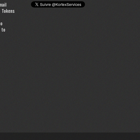
mail
d Tokens
to
 to