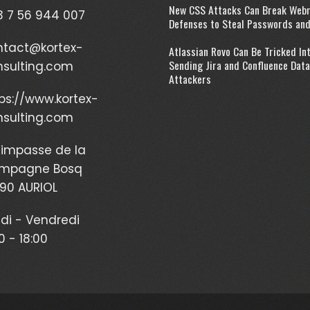
New CSS Attacks Can Break Web
 7 56 944 007
Defenses to Steal Passwords an
ntact@kortex-
Atlassian Rovo Can Be Tricked In
Sending Jira and Confluence Data
nsulting.com
Attackers
ps://www.kortex-
nsulting.com
impasse de la
mpagne Bosq
90 AURIOL
di - Vendredi
0 - 18:00