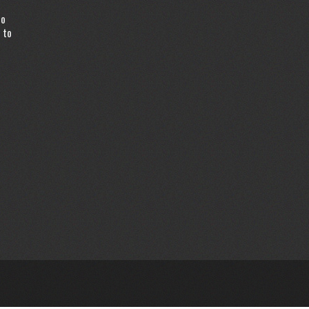
to
 to