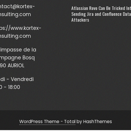
ntact@kortex-
Atlassian Rovo Can Be Tricked In
Sending Jira and Confluence Data
nsulting.com
Attackers
ps://www.kortex-
nsulting.com
impasse de la
mpagne Bosq
90 AURIOL
di - Vendredi
0 - 18:00
WordPress Theme - Total
by HashThemes