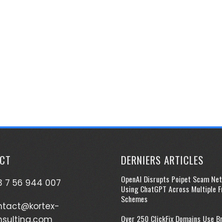
CT
DERNIERS ARTICLES
OpenAI Disrupts Poipet Scam Ne
 7 56 944 007
Using ChatGPT Across Multiple F
Schemes
ntact@kortex-
Over 250 ClickFix Domains Use B
nsulting.com