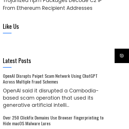
Trojanized npm Packages Decode C2 IP
From Ethereum Recipient Addresses
Like Us
Latest Posts
OpenAI Disrupts Poipet Scam Network Using ChatGPT
Across Multiple Fraud Schemes
OpenAI said it disrupted a Cambodia-
based scam operation that used its
generative artificial intelli...
Over 250 ClickFix Domains Use Browser Fingerprinting to
Hide macOS Malware Lures